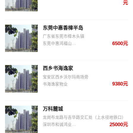
元
东莞中惠香樟半岛
广东省东莞市樟木头镇
6500元
东莞中惠鸿福山庄商住开发有限公司
西乡书海逸家
宝安区西乡沃尔玛商场旁
9380元
书海逸家物业
万科麓城
龙岗布龙路与吉华路交汇处（上水径地铁口）
25000元
深圳市和诚鸿业投资发展有限公司,深圳市万鸿嘉投