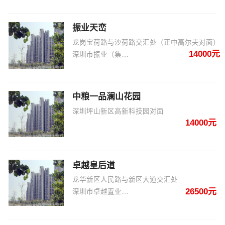
振业天峦
龙岗宝荷路与沙荷路交汇处（正中高尔夫对面）
14000元
深圳市振业（集团）股份有限公司
中粮一品澜山花园
深圳坪山新区高新科技园对面
14000元
卓越皇后道
龙华新区人民路与新区大道交汇处
26500元
深圳市卓越置业集团有限公司