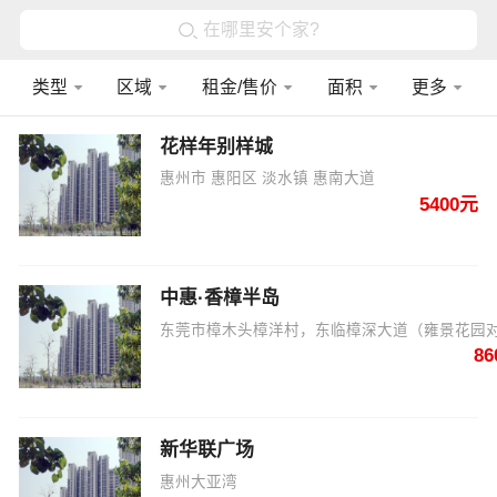
在哪里安个家?
类型
区域
租金/售价
面积
更多
花样年别样城
惠州市 惠阳区 淡水镇 惠南大道
5400元
中惠·香樟半岛
东莞市樟木头樟洋村，东临樟深大道（雍景花园
8
新华联广场
惠州大亚湾