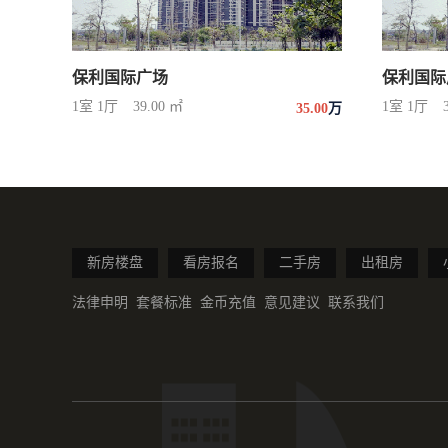
保利国际广场
保利国际
1室 1厅
39.00 ㎡
1室 1厅
35.00
万
新房楼盘
看房报名
二手房
出租房
法律申明
套餐标准
金币充值
意见建议
联系我们