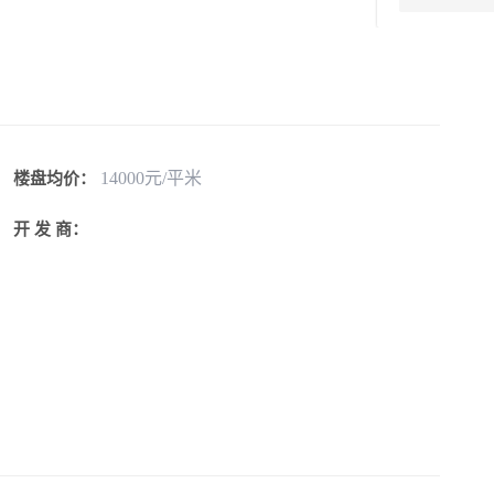
14000元/平米
楼盘均价：
开 发 商：