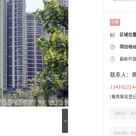
在售
区域位
项目地
最新开
联系人：
134102214
[
看房报名登
温馨提示：联系
>
免责声明：楼