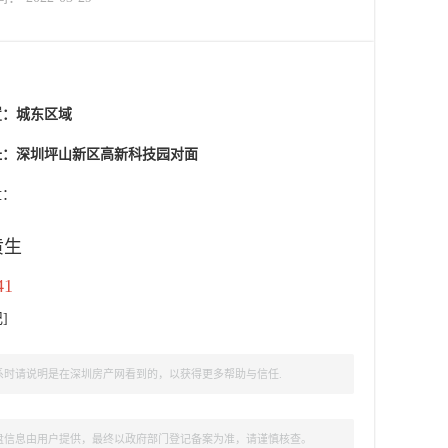
置：
城东区域
址：深圳坪山新区高新科技园对面
盘：
黄生
41
记
]
时请说明是在深圳房产网看到的，以获得更多帮助与信任.
盘信息由用户提供，最终以政府部门登记备案为准，请谨慎核查。