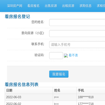
深圳房产网
看房报名
出售房源
出租房源
求购信息
求租
看房报名登记
您的姓名:
意向房源（小区):
联系手机:
验证码:
看不清
看房报名信息列表
日期
姓名
手机
2022-06-03
r××
188*****818
2022-06-02
t××
177*****718