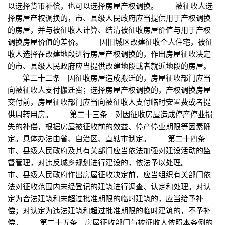
以选择货币补偿，也可以选择房屋产权调换。 被征收人选
择房屋产权调换的，市、县级人民政府应当提供用于产权调换
的房屋，并与被征收人计算、结清被征收房屋价值与用于产权
调换房屋价值的差价。 因旧城区改建征收个人住宅，被征
收人选择在改建地段进行房屋产权调换的，作出房屋征收决定
的市、县级人民政府应当提供改建地段或者就近地段的房屋。
第二十二条 因征收房屋造成搬迁的，房屋征收部门应当
向被征收人支付搬迁费；选择房屋产权调换的，产权调换房屋
交付前，房屋征收部门应当向被征收人支付临时安置费或者提
供周转用房。 第二十三条 对因征收房屋造成停产停业损
失的补偿，根据房屋被征收前的效益、停产停业期限等因素确
定。具体办法由省、自治区、直辖市制定。 第二十四条
市、县级人民政府及其有关部门应当依法加强对建设活动的监
督管理，对违反城乡规划进行建设的，依法予以处理。
市、县级人民政府作出房屋征收决定前，应当组织有关部门依
法对征收范围内未经登记的建筑进行调查、认定和处理。对认
定为合法建筑和未超过批准期限的临时建筑的，应当给予补
偿；对认定为违法建筑和超过批准期限的临时建筑的，不予补
偿。 第二十五条 房屋征收部门与被征收人依照本条例的