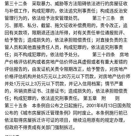
第三十二条 采取暴力、威胁等方法阻碍依法进行的房屋征收
与补偿工作，构成犯罪的，依法追究刑事责任；构成违反治安
管理行为的，依法给予治安管理处罚。 第三十三条 贪
污、挪用、私分、截留、拖欠征收补偿费用的，责令改正，追
回有关款项，限期退还违法所得，对有关责任单位通报批评、
给予警告；造成损失的，依法承担赔偿责任；对直接负责的主
管人员和其他直接责任人员，构成犯罪的，依法追究刑事责
任；尚不构成犯罪的，依法给予处分。 第三十四条 房地
产价格评估机构或者房地产估价师出具虚假或者有重大差错的
评估报告的，由发证机关责令限期改正，给予警告，对房地产
价格评估机构并处5万元以上20万元以下罚款，对房地产估价师
并处1万元以上3万元以下罚款，并记入信用档案；情节严重
的，吊销资质证书、注册证书；造成损失的，依法承担赔偿责
任；构成犯罪的，依法追究刑事责任。 第五章 附 则
第三十五条 本条例自公布之日起施行。2001年6月13日国务院
公布的《城市房屋拆迁管理条例》同时废止。本条例施行前已
依法取得房屋拆迁许可证的项目，继续沿用原有的规定办理，
但政府不得责成有关部门强制拆迁。