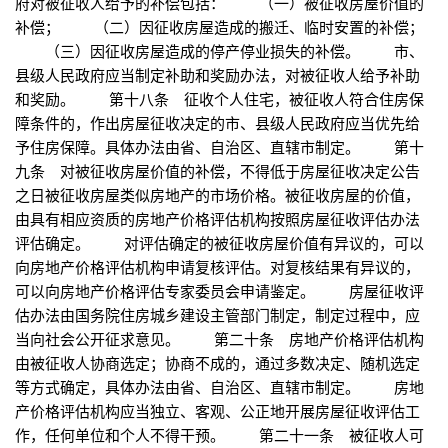
府对被征收人给予的补偿包括： （一）被征收房屋价值的
补偿； （二）因征收房屋造成的搬迁、临时安置的补偿；
（三）因征收房屋造成的停产停业损失的补偿。 市、
县级人民政府应当制定补助和奖励办法，对被征收人给予补助
和奖励。 第十八条 征收个人住宅，被征收人符合住房保
障条件的，作出房屋征收决定的市、县级人民政府应当优先给
予住房保障。具体办法由省、自治区、直辖市制定。 第十
九条 对被征收房屋价值的补偿，不得低于房屋征收决定公告
之日被征收房屋类似房地产的市场价格。被征收房屋的价值，
由具有相应资质的房地产价格评估机构按照房屋征收评估办法
评估确定。 对评估确定的被征收房屋价值有异议的，可以
向房地产价格评估机构申请复核评估。对复核结果有异议的，
可以向房地产价格评估专家委员会申请鉴定。 房屋征收评
估办法由国务院住房城乡建设主管部门制定，制定过程中，应
当向社会公开征求意见。 第二十条 房地产价格评估机构
由被征收人协商选定；协商不成的，通过多数决定、随机选定
等方式确定，具体办法由省、自治区、直辖市制定。 房地
产价格评估机构应当独立、客观、公正地开展房屋征收评估工
作，任何单位和个人不得干预。 第二十一条 被征收人可