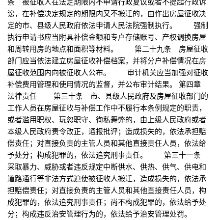
条 被征收人在法定期限内不申请行政复议或者不提起行政诉
讼，在补偿决定规定的期限内又不搬迁的，由作出房屋征收决
定的市、县级人民政府依法申请人民法院强制执行。 强制
执行申请书应当附具补偿金额和专户存储账号、产权调换房屋
和周转用房的地点和面积等材料。 第二十九条 房屋征收
部门应当依法建立房屋征收补偿档案，并将分户补偿情况在房
屋征收范围内向被征收人公布。 审计机关应当加强对征收
补偿费用管理和使用情况的监督，并公布审计结果。 第四章
法律责任 第三十条 市、县级人民政府及房屋征收部门的
工作人员在房屋征收与补偿工作中不履行本条例规定的职责，
或者滥用职权、玩忽职守、徇私舞弊的，由上级人民政府或者
本级人民政府责令改正，通报批评；造成损失的，依法承担赔
偿责任；对直接负责的主管人员和其他直接责任人员，依法给
予处分；构成犯罪的，依法追究刑事责任。 第三十一条
采取暴力、威胁或者违反规定中断供水、供热、供气、供电和
道路通行等非法方式迫使被征收人搬迁，造成损失的，依法承
担赔偿责任；对直接负责的主管人员和其他直接责任人员，构
成犯罪的，依法追究刑事责任；尚不构成犯罪的，依法给予处
分；构成违反治安管理行为的，依法给予治安管理处罚。