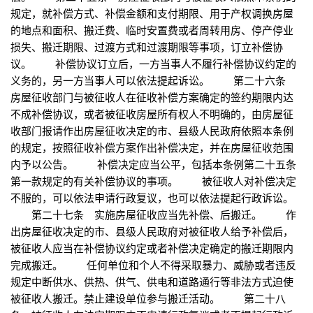
规定，就补偿方式、补偿金额和支付期限、用于产权调换房屋
的地点和面积、搬迁费、临时安置费或者周转用房、停产停业
损失、搬迁期限、过渡方式和过渡期限等事项，订立补偿协
议。 补偿协议订立后，一方当事人不履行补偿协议约定的
义务的，另一方当事人可以依法提起诉讼。 第二十六条
房屋征收部门与被征收人在征收补偿方案确定的签约期限内达
不成补偿协议，或者被征收房屋所有权人不明确的，由房屋征
收部门报请作出房屋征收决定的市、县级人民政府依照本条例
的规定，按照征收补偿方案作出补偿决定，并在房屋征收范围
内予以公告。 补偿决定应当公平，包括本条例第二十五条
第一款规定的有关补偿协议的事项。 被征收人对补偿决定
不服的，可以依法申请行政复议，也可以依法提起行政诉讼。
第二十七条 实施房屋征收应当先补偿、后搬迁。 作
出房屋征收决定的市、县级人民政府对被征收人给予补偿后，
被征收人应当在补偿协议约定或者补偿决定确定的搬迁期限内
完成搬迁。 任何单位和个人不得采取暴力、威胁或者违反
规定中断供水、供热、供气、供电和道路通行等非法方式迫使
被征收人搬迁。禁止建设单位参与搬迁活动。 第二十八