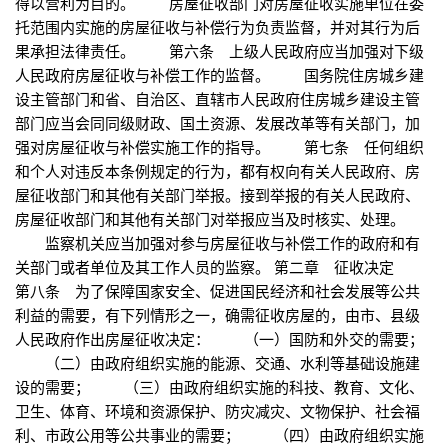
得以营利为目的。 房屋征收部门对房屋征收实施单位在委
托范围内实施的房屋征收与补偿行为负责监督，并对其行为后
果承担法律责任。 第六条 上级人民政府应当加强对下级
人民政府房屋征收与补偿工作的监督。 国务院住房城乡建
设主管部门和省、自治区、直辖市人民政府住房城乡建设主管
部门应当会同同级财政、国土资源、发展改革等有关部门，加
强对房屋征收与补偿实施工作的指导。 第七条 任何组织
和个人对违反本条例规定的行为，都有权向有关人民政府、房
屋征收部门和其他有关部门举报。接到举报的有关人民政府、
房屋征收部门和其他有关部门对举报应当及时核实、处理。
监察机关应当加强对参与房屋征收与补偿工作的政府和有
关部门或者单位及其工作人员的监察。 第二章 征收决定
第八条 为了保障国家安全、促进国民经济和社会发展等公共
利益的需要，有下列情形之一，确需征收房屋的，由市、县级
人民政府作出房屋征收决定： （一）国防和外交的需要；
（二）由政府组织实施的能源、交通、水利等基础设施建
设的需要； （三）由政府组织实施的科技、教育、文化、
卫生、体育、环境和资源保护、防灾减灾、文物保护、社会福
利、市政公用等公共事业的需要； （四）由政府组织实施