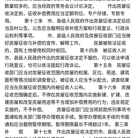
数量较多的，应当经政府常务会议讨论决定。 作出房屋征
收决定前，征收补偿费用应当足额到位、专户存储、专款专
用。 第十三条 市、县级人民政府作出房屋征收决定后应
当及时公告。公告应当载明征收补偿方案和行政复议、行政诉
讼权利等事项。 市、县级人民政府及房屋征收部门应当做
好房屋征收与补偿的宣传、解释工作。 房屋被依法征收
的，国有土地使用权同时收回。 第十四条 被征收人对
市、县级人民政府作出的房屋征收决定不服的，可以依法申请
行政复议，也可以依法提起行政诉讼。 第十五条 房屋征
收部门应当对房屋征收范围内房屋的权属、区位、用途、建筑
面积等情况组织调查登记，被征收人应当予以配合。调查结果
应当在房屋征收范围内向被征收人公布。 第十六条 房屋
征收范围确定后，不得在房屋征收范围内实施新建、扩建、改
建房屋和改变房屋用途等不当增加补偿费用的行为；违反规定
实施的，不予补偿。 房屋征收部门应当将前款所列事项书
面通知有关部门暂停办理相关手续。暂停办理相关手续的书面
通知应当载明暂停期限。暂停期限最长不得超过1年。 第三章
补 偿 第十七条 作出房屋征收决定的市、县级人民政