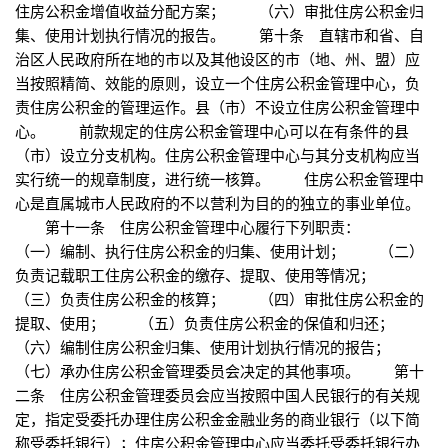
住房公积金增值收益分配方案； （六）审批住房公积金归
集、使用计划执行情况的报告。 第十条 直辖市和省、自
治区人民政府所在地的市以及其他设区的市（地、州、盟）应
当按照精简、效能的原则，设立一个住房公积金管理中心，负
责住房公积金的管理运作。县（市）不设立住房公积金管理中
心。 前款规定的住房公积金管理中心可以在有条件的县
（市）设立分支机构。住房公积金管理中心与其分支机构应当
实行统一的规章制度，进行统一核算。 住房公积金管理中
心是直属城市人民政府的不以营利为目的的独立的事业单位。
第十一条 住房公积金管理中心履行下列职责：
（一）编制、执行住房公积金的归集、使用计划； （二）
负责记载职工住房公积金的缴存、提取、使用等情况；
（三）负责住房公积金的核算； （四）审批住房公积金的
提取、使用； （五）负责住房公积金的保值和归还；
（六）编制住房公积金归集、使用计划执行情况的报告；
（七）承办住房公积金管理委员会决定的其他事项。 第十
二条 住房公积金管理委员会应当按照中国人民银行的有关规
定，指定受委托办理住房公积金金融业务的商业银行（以下简
称受委托银行）；住房公积金管理中心应当委托受委托银行办