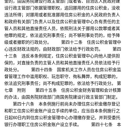
金的，由国务院建设行政主管部门或者省、自治区人民政府建
设行政主管部门依据管理职权，追回挪用的住房公积金，没收
违法所得；对挪用或者批准挪用住房公积金的人民政府负责人
和政府有关部门负责人以及住房公积金管理中心负有责任的主
管人员和其他直接责任人员，依照刑法关于挪用公款罪或者其
他罪的规定，依法追究刑事责任；尚不够刑事处罚的，给予降
级或者撤职的行政处分。 第四十二条 住房公积金管理中
心违反财政法规的，由财政部门依法给予行政处罚。 第四
十三条 违反本条例规定，住房公积金管理中心向他人提供担
保的，对直接负责的主管人员和其他直接责任人员依法给予行
政处分。 第四十四条 国家机关工作人员在住房公积金监
督管理工作中滥用职权、玩忽职守、徇私舞弊，构成犯罪的，
依法追究刑事责任；尚不构成犯罪的，依法给予行政处分。 第
七章 附则 第四十五条 住房公积金财务管理和会计核算
的办法，由国务院财政部门商国务院建设行政主管部门制定。
第四十六条 本条例施行前尚未办理住房公积金缴存登记
和职工住房公积金账户设立手续的单位，应当自本条例施行之
日起60日内到住房公积金管理中心办理缴存登记，并到受委托
银行办理职工住房公积金账户设立手续。 第四十七条 本