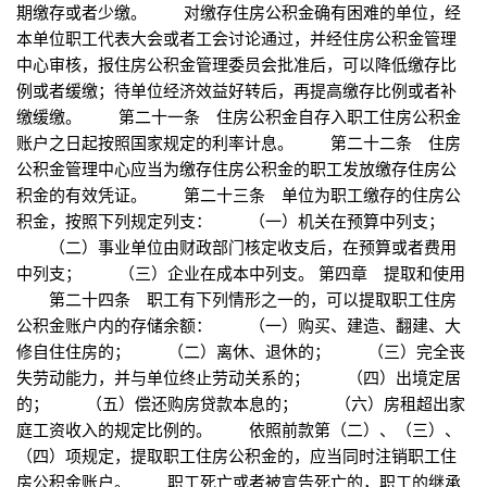
期缴存或者少缴。 对缴存住房公积金确有困难的单位，经
本单位职工代表大会或者工会讨论通过，并经住房公积金管理
中心审核，报住房公积金管理委员会批准后，可以降低缴存比
例或者缓缴；待单位经济效益好转后，再提高缴存比例或者补
缴缓缴。 第二十一条 住房公积金自存入职工住房公积金
账户之日起按照国家规定的利率计息。 第二十二条 住房
公积金管理中心应当为缴存住房公积金的职工发放缴存住房公
积金的有效凭证。 第二十三条 单位为职工缴存的住房公
积金，按照下列规定列支： （一）机关在预算中列支；
（二）事业单位由财政部门核定收支后，在预算或者费用
中列支； （三）企业在成本中列支。 第四章 提取和使用
第二十四条 职工有下列情形之一的，可以提取职工住房
公积金账户内的存储余额： （一）购买、建造、翻建、大
修自住住房的； （二）离休、退休的； （三）完全丧
失劳动能力，并与单位终止劳动关系的； （四）出境定居
的； （五）偿还购房贷款本息的； （六）房租超出家
庭工资收入的规定比例的。 依照前款第（二）、（三）、
（四）项规定，提取职工住房公积金的，应当同时注销职工住
房公积金账户。 职工死亡或者被宣告死亡的，职工的继承