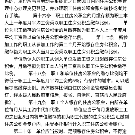
系的，单位应当自劳动关系终止之日起30日内向住房公积金管
理中心办理变更登记，并办理职工住房公积金账户转移或者封
存手续。 第十六条 职工住房公积金的月缴存额为职工本
人上一年度月平均工资乘以职工住房公积金缴存比例。 单
位为职工缴存的住房公积金的月缴存额为职工本人上一年度月
平均工资乘以单位住房公积金缴存比例。 第十七条 新参
加工作的职工从参加工作的第二个月开始缴存住房公积金，月
缴存额为职工本人当月工资乘以职工住房公积金缴存比例。
单位新调入的职工从调入单位发放工资之日起缴存住房公
积金，月缴存额为职工本人当月工资乘以职工住房公积金缴存
比例。 第十八条 职工和单位住房公积金的缴存比例均不
得低于职工上一年度月平均工资的5％；有条件的城市，可以适
当提高缴存比例。具体缴存比例由住房公积金管理委员会拟
订，经本级人民政府审核后，报省、自治区、直辖市人民政府
批准。 第十九条 职工个人缴存的住房公积金，由所在单
位每月从其工资中代扣代缴。 单位应当于每月发放职工工
资之日起5日内将单位缴存的和为职工代缴的住房公积金汇缴到
住房公积金专户内，由受委托银行计入职工住房公积金账户。
第二十条 单位应当按时、足额缴存住房公积金，不得逾