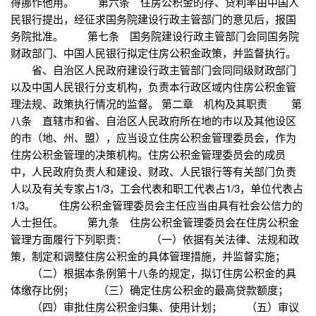
得挪作他用。 第六条 住房公积金的存、贷利率由中国人
民银行提出，经征求国务院建设行政主管部门的意见后，报国
务院批准。 第七条 国务院建设行政主管部门会同国务院
财政部门、中国人民银行拟定住房公积金政策，并监督执行。
省、自治区人民政府建设行政主管部门会同同级财政部门
以及中国人民银行分支机构，负责本行政区域内住房公积金管
理法规、政策执行情况的监督。 第二章 机构及其职责 第
八条 直辖市和省、自治区人民政府所在地的市以及其他设区
的市（地、州、盟），应当设立住房公积金管理委员会，作为
住房公积金管理的决策机构。住房公积金管理委员会的成员
中，人民政府负责人和建设、财政、人民银行等有关部门负责
人以及有关专家占1/3，工会代表和职工代表占1/3，单位代表占
1/3。 住房公积金管理委员会主任应当由具有社会公信力的
人士担任。 第九条 住房公积金管理委员会在住房公积金
管理方面履行下列职责： （一）依据有关法律、法规和政
策，制定和调整住房公积金的具体管理措施，并监督实施；
（二）根据本条例第十八条的规定，拟订住房公积金的具
体缴存比例； （三）确定住房公积金的最高贷款额度；
（四）审批住房公积金归集、使用计划； （五）审议