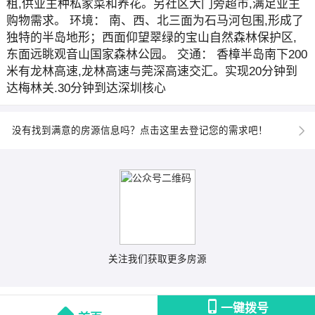
租,供业主种私家菜和养花。另社区大门旁超市,满足业主
购物需求。 环境： 南、西、北三面为石马河包围,形成了
独特的半岛地形；西面仰望翠绿的宝山自然森林保护区,
东面远眺观音山国家森林公园。 交通： 香樟半岛南下200
米有龙林高速,龙林高速与莞深高速交汇。实现20分钟到
达梅林关.30分钟到达深圳核心
没有找到满意的房源信息吗？点击这里去登记您的需求吧！
关注我们获取更多房源
一键拨号