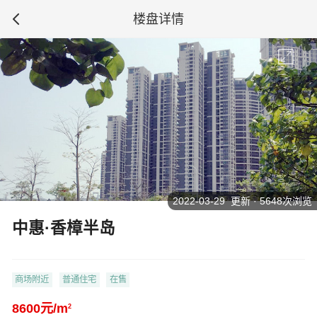
楼盘详情
2022-03-29 更新 · 5648次浏览
中惠·香樟半岛
商场附近
普通住宅
在售
8600元/m
2