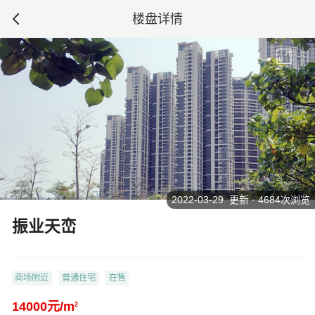
楼盘详情
2022-03-29 更新 · 4684次浏览
振业天峦
商场附近
普通住宅
在售
14000元/m
2