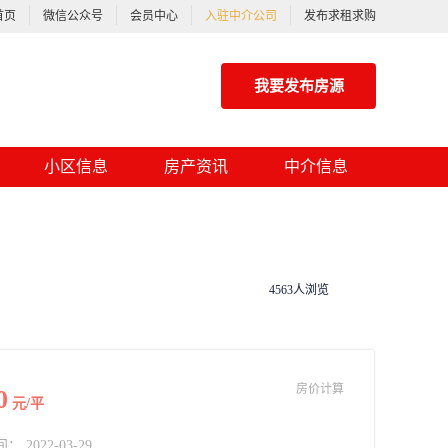
首页
微信公众号
会员中心
入驻中介公司
发布求租求购
我要发布房源
小区信息
房产资讯
中介信息
4563人浏览
房价计算
0
元/平
2022-03-29