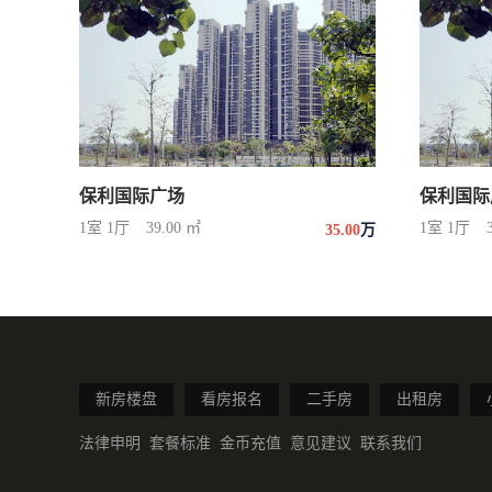
保利国际广场
保利国际
1室 1厅
39.00 ㎡
1室 1厅
35.00
万
新房楼盘
看房报名
二手房
出租房
法律申明
套餐标准
金币充值
意见建议
联系我们