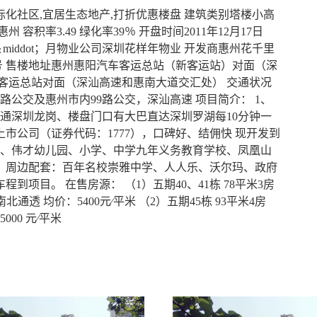
化社区,宜居生态地产,打折优惠楼盘 建筑类别塔楼小高
积率3.49 绿化率39％ 开盘时间2011年12月17日
方米＆middot；月物业公司深圳花样年物业 开发商惠州花千里
61号 售楼地址惠州惠阳汽车客运总站（新客运站）对面（深
客运总站对面（深汕高速和惠南大道交汇处） 交通状况
路公交及惠州市内99路公交，深汕高速 项目简介： 1、
通深圳龙岗、楼盘门口有大巴直达深圳罗湖每10分钟一
上市公司（证券代码：1777），口碑好、结佣快 现开发到
市、伟才幼儿园、小学、中学九年义务教育学校、凤凰山
、 周边配套：百年名校崇雅中学、人人乐、沃尔玛、政府
项目。 在售房源： （1）五期40、41栋 78平米3房
）南北通透 均价：5400元∕平米 （2）五期45栋 93平米4房
000 元∕平米