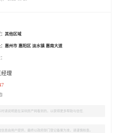
置：
其他区域
：惠州市 惠阳区 淡水镇 惠南大道
盘：
王经理
47
记
]
时请说明是在深圳房产网看到的，以获得更多帮助与信任.
盘信息由用户提供，最终以政府部门登记备案为准，请谨慎核查。