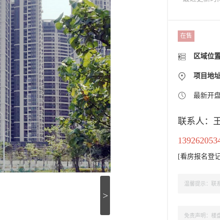
在售
区域位
项目地址
最新开
联系人：
139262053
[
看房报名登
温馨提示：联系
>
免责声明：楼