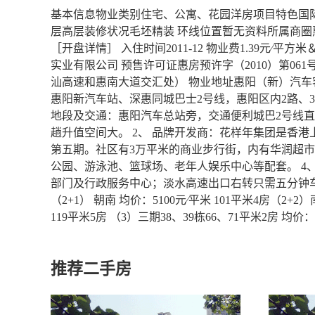
基本信息物业类别住宅、公寓、花园洋房项目特色国际
层高层装修状况毛坯精装 环线位置暂无资料所属商圈惠州 容
［开盘详情］ 入住时间2011-12 物业费1.39元∕平
实业有限公司 预售许可证惠房预许字（2010）第0
汕高速和惠南大道交汇处） 物业地址惠阳（新）汽车
惠阳新汽车站、深惠同城巴士2号线，惠阳区内2路、3
地段及交通：惠阳汽车总站旁，交通便利城巴2号线直
趟升值空间大。 2、 品牌开发商：花样年集团是香港
第五期。社区有3万平米的商业步行街，内有华润超
公园、游泳池、篮球场、老年人娱乐中心等配套。 4
部门及行政服务中心；淡水高速出口右转只需五分钟车程到
（2+1） 朝南 均价：5100元∕平米 101平米4房（2+2
119平米5房 （3）三期38、39栋66、71平米2房 均价：5
推荐二手房