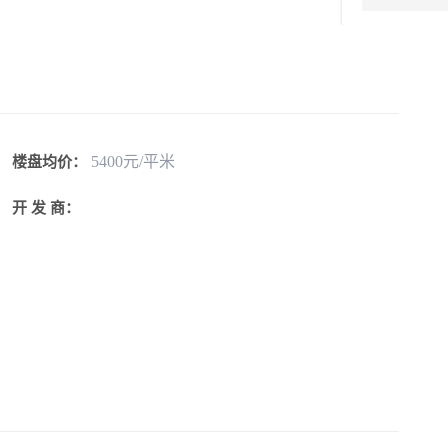
5400元/平米
楼盘均价：
开 发 商：