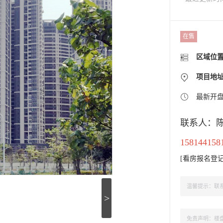
在售
区域位
项目地
最新开
联系人：
158144158
[
看房报名登
温馨提示：联系
>
免责声明：楼