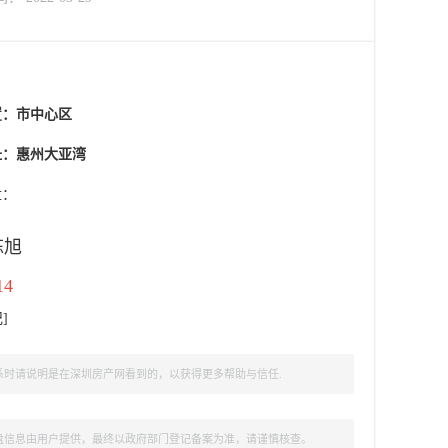
置：
市中心区
址：惠州大亚湾
盘：
陈旭
14
记
]
时请说明是在深圳房产网看到的，以获得更多帮助与信任.
盘信息由用户提供，最终以政府部门登记备案为准，请谨慎核查。