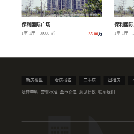
保利国际广场
保利国际
1室 1厅
39.00 ㎡
1室 1厅
35.00
万
新房楼盘
看房报名
二手房
出租房
法律申明
套餐标准
金币充值
意见建议
联系我们