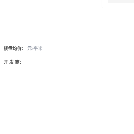
元/平米
楼盘均价：
开 发 商：