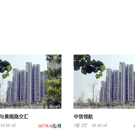
与黄阁路交汇
中信领航
210.00 ㎡
3室 2厅
88.00 ㎡
16778.0
元/月