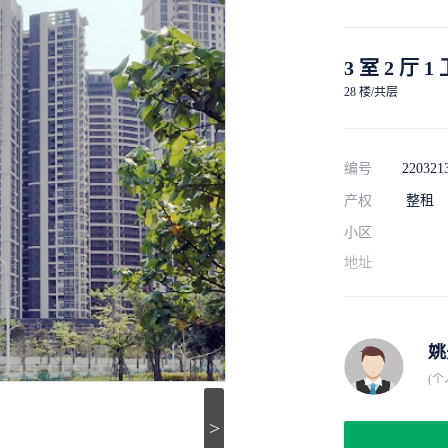
3 室 2 厅 1
28 楼/共层
编号
220321
产权
整租
小区
地址
姚
(个
>