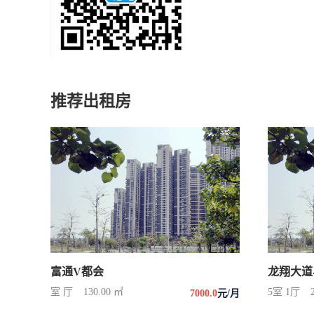
推荐出租房
富通V都会
龙翔大道
室 厅
130.00 ㎡
5室 1厅
7000.0
元/月