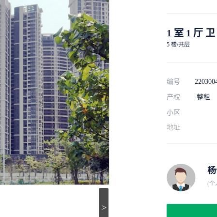
1 室 1 厅 卫
5 楼/共层
编号
220300
产权
整租
小区
地址
杨
(个
>