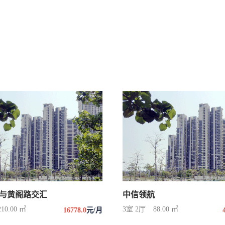
与黄阁路交汇
中信领航
210.00 ㎡
3室 2厅
88.00 ㎡
16778.0
元/月