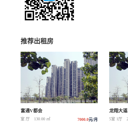
推荐出租房
富通V都会
龙翔大道
室 厅
130.00 ㎡
5室 1厅
7000.0
元/月