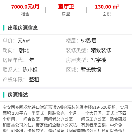
7000.0元/月
室
厅
卫
130.00 m
2
租金
房型
面积
出租房源信息
单价：
元/m
楼层：
5 楼/层
2
朝向：
朝北
装修类型：
精致装修
房屋年代：
年
房屋类型：
写字楼
联系人：
陈小姐
区域：
暂无数据
产权年限：
整租
房源描述
宝安西乡固戍地铁口附近富通V都会精装纯写字楼519-520招租，实用
面积 130平方一半复式，刚装修完一个月，一个大开间，复式上下四
个房间，一间会议室，两间老总办公室，一间员工办公室，适合研发
销售类公司入住，带定做的全新办公家私，有意者来面谈，中介免
谈！可全租，卡位较多，最好是互联网或电商的公司！还可以合作！