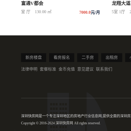
富通V都会
龙翔大道
室 厅
130.00 ㎡
5室 1厅
7000.0
元/月
新房楼盘
看房报名
二手房
出租房
法律申明
套餐标准
金币充值
意见建议
联系我们
深圳快房网是一个专注深圳地区的房地产行业信息网,提供全面的深圳房产
Copyright © 2016-2024 深圳快房网 All rights reserved.