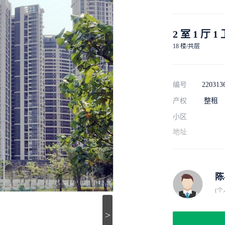
2 室 1 厅 1
18 楼/共层
编号
220313
产权
整租
小区
地址
陈
(个
>